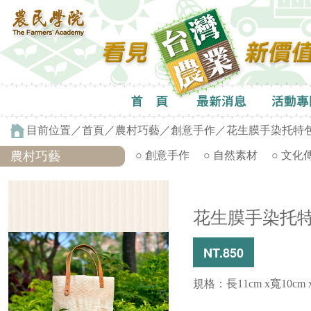
目前位置／
首頁
／
農村巧藝
／
創意手作
／花生膜手染托特
農村巧藝
○ 創意手作
○ 自然素材
○ 文化
花生膜手染托
NT.850
規格：長11cm x寬10cm 