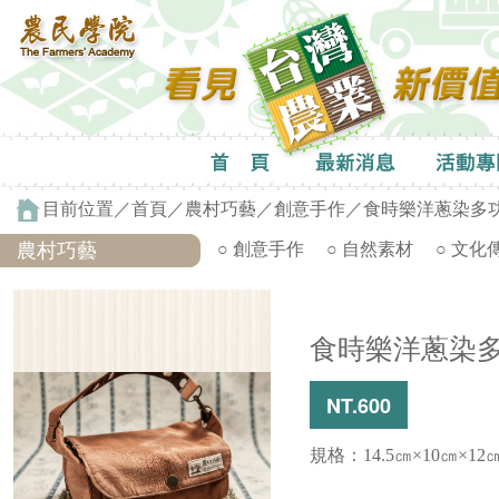
目前位置／
首頁
／
農村巧藝
／
創意手作
／食時樂洋蔥染多
農村巧藝
○ 創意手作
○ 自然素材
○ 文化
食時樂洋蔥染
NT.600
規格：14.5㎝×10㎝×12