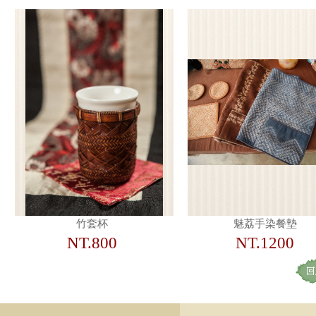
竹套杯
魅荔手染餐墊
NT.800
NT.1200