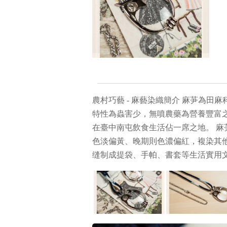
農村巧藝 - 麻藝染織簡介 麻芛為
特性為蟲害少，無噴農藥為營養豐富
在臺中南屯飲食生活佔一席之地。 
色淡偏黃、晚期則色濃偏紅，複染其
缝制成提袋、手帕、書套等生活實用