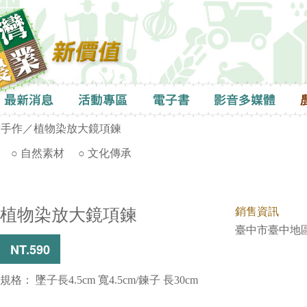
意手作
／植物染放大鏡項鍊
○ 自然素材
○ 文化傳承
植物染放大鏡項鍊
銷售資訊
臺中市臺中地
NT.590
規格： 墜子長4.5cm 寬4.5cm/鍊子 長30cm