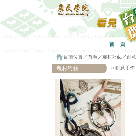
目前位置／
首頁
／
農村巧藝
／
創
農村巧藝
○ 創意手作