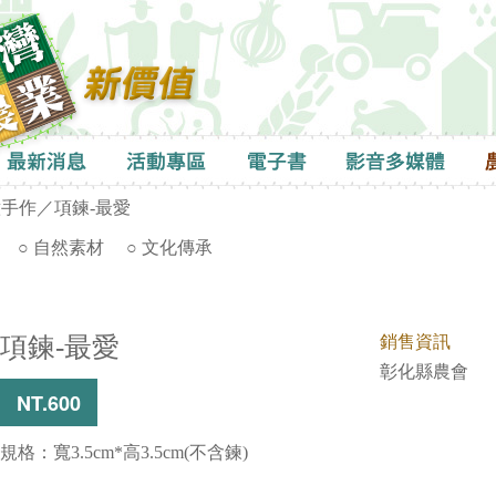
意手作
／項鍊-最愛
○ 自然素材
○ 文化傳承
項鍊-最愛
銷售資訊
彰化縣農會
NT.600
規格：寬3.5cm*高3.5cm(不含鍊)