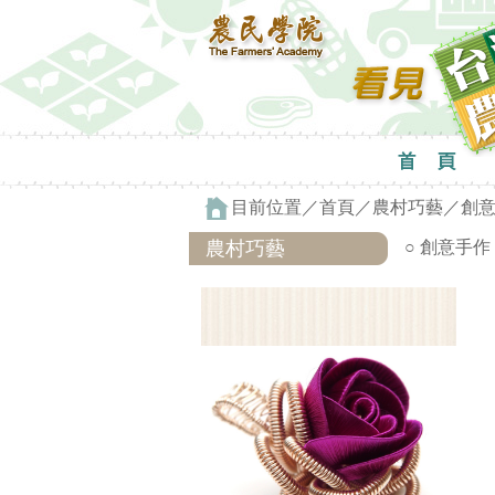
目前位置／
首頁
／
農村巧藝
／
創
農村巧藝
○ 創意手作