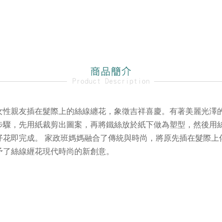
女性親友插在髮際上的絲線纏花，象徵吉祥喜慶。有著美麗光澤
步驟，先用紙裁剪出圖案，再將鐵絲放於紙下做為塑型，然後用
仔花即完成。 家政班媽媽融合了傳統與時尚，將原先插在髮際上
予了絲線緾花現代時尚的新創意。