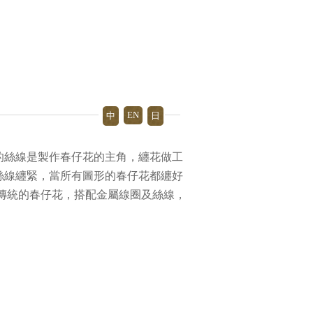
EN
中
日
的絲線是製作春仔花的主角，纏花做工
絲線纏緊，當所有圖形的春仔花都纏好
傳統的春仔花，搭配金屬線圈及絲線，