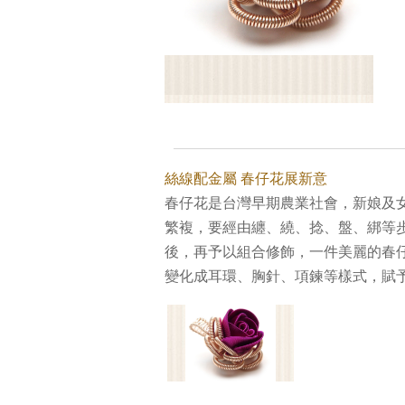
絲線配金屬 春仔花展新意
春仔花是台灣早期農業社會，新娘及
繁複，要經由纏、繞、捻、盤、綁等
後，再予以組合修飾，一件美麗的春
變化成耳環、胸針、項鍊等樣式，賦