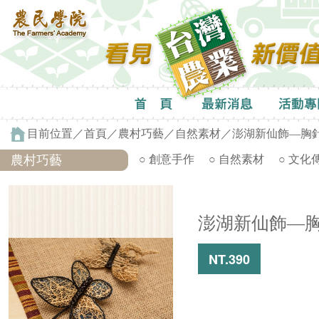
目前位置／
首頁
／
農村巧藝
／
自然素材
／澎湖新仙飾—胸
農村巧藝
○ 創意手作
○ 自然素材
○ 文化
澎湖新仙飾—
NT.390