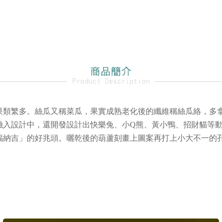
果類繁多。絲瓜又稱菜瓜，果實成熟老化後的纖維稱絲瓜絡，多
融入設計中，還開發設計出快樂兔、小Q熊、黃小鴨、招財貓等動
福納吉」的好兆頭。曬乾後的葫蘆刻畫上圖案再打上小大不一的