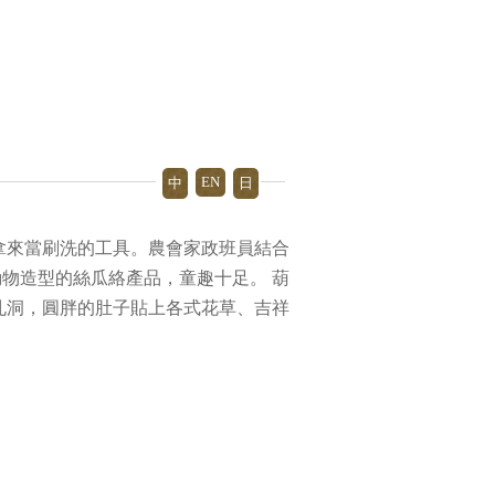
EN
中
日
拿來當刷洗的工具。農會家政班員結合
物造型的絲瓜絡產品，童趣十足。 葫
孔洞，圓胖的肚子貼上各式花草、吉祥