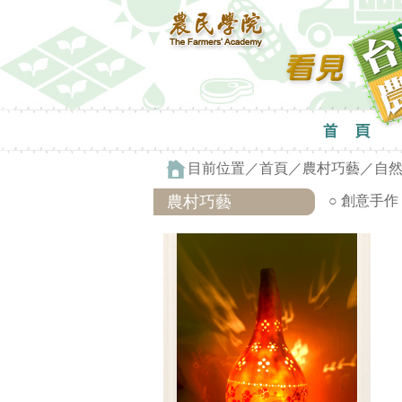
目前位置／
首頁
／
農村巧藝
／
自
農村巧藝
○ 創意手作