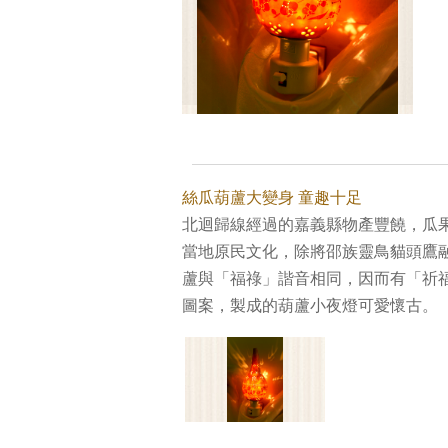
絲瓜葫蘆大變身 童趣十足
北迴歸線經過的嘉義縣物產豐饒，瓜
當地原民文化，除將邵族靈鳥貓頭鷹
蘆與「福祿」諧音相同，因而有「祈
圖案，製成的葫蘆小夜燈可愛懷古。