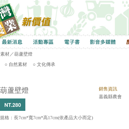
然素材
／葫蘆壁燈
○ 自然素材
○ 文化傳承
葫蘆壁燈
銷售資訊
嘉義縣農會
NT.280
規格：長7cm*寬7cm*高17cm(依產品大小而定)