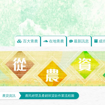
百大青農
在地青農
最新訊息
成
農貸資訊
農民經營及產銷班貸款作業流程圖