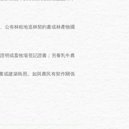
。
國、公有林租地造林契約書或林產物國
。
用證明或畜牧場登記證書；另養乳牛農
意書或建築執照。如與農民有契作關係