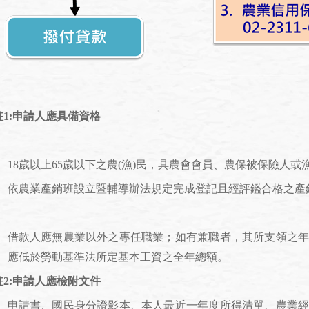
註1:申請人應具備資格
.
18歲以上65歲以下之農(漁)民，具農會會員、農保被保險人
.
依農業產銷班設立暨輔導辦法規定完成登記且經評鑑合格之產
＊
借款人應無農業以外之專任職業；如有兼職者，其所支領之
應低於勞動基準法所定基本工資之全年總額。
註2:申請人應檢附文件
申請書、國民身分證影本、本人最近一年度所得清單、農業