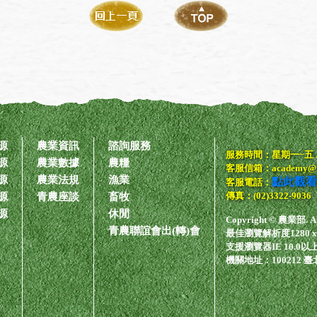
源
農業資訊
諮詢服務
服務時間：星期一~五 AM
源
農業數據
農糧
客服信箱：academy@imi
源
農業法規
漁業
點此觀看
客服電話：
傳真：(02)3322-9036
源
青農座談
畜牧
源
休閒
Copyright © 農業部. All 
青農聯誼會出(轉)會
最佳瀏覽解析度1280 x
支援瀏覽器IE 10.0以上、F
機關地址：100212 