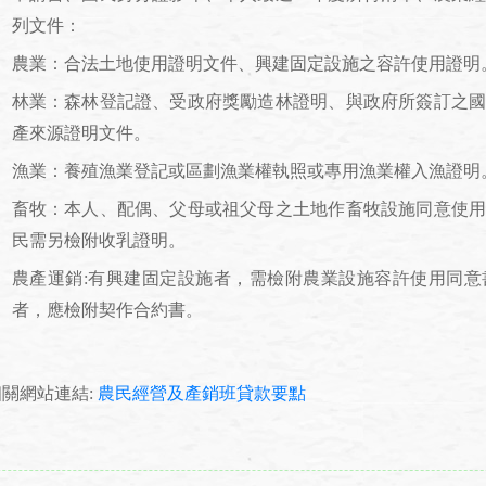
列文件：
.
農業：合法土地使用證明文件、興建固定設施之容許使用證明
.
林業：森林登記證、受政府獎勵造林證明、與政府所簽訂之
產來源證明文件。
.
漁業：養殖漁業登記或區劃漁業權執照或專用漁業權入漁證明
.
畜牧：本人、配偶、父母或祖父母之土地作畜牧設施同意使
民需另檢附收乳證明。
.
農產運銷:有興建固定設施者，需檢附農業設施容許使用同
者，應檢附契作合約書。
關網站連結:
農民經營及產銷班貸款要點