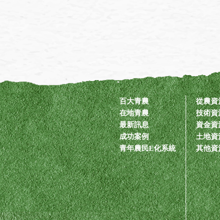
百大青農
從農資
在地青農
技術資
最新訊息
資金資
成功案例
土地資
青年農民E化系統
其他資