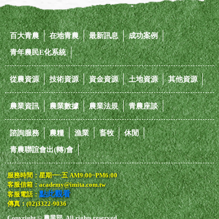
百大青農
在地青農
最新訊息
成功案例
青年農民E化系統
從農資源
技術資源
資金資源
土地資源
其他資源
農業資訊
農業數據
農業法規
青農座談
諮詢服務
農糧
漁業
畜牧
休閒
青農聯誼會出(轉)會
服務時間：星期一~五 AM9:00~PM6:00
客服信箱：academy@imita.com.tw
點此觀看
客服電話：
傳真：(02)3322-9036
Copyright © 農業部. All rights reserved.