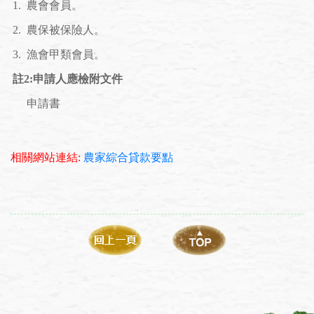
1.
農會會員。
2.
農保被保險人。
3.
漁會甲類會員。
註2:申請人應檢附文件
申請書
相關網站連結:
農家綜合貸款要點