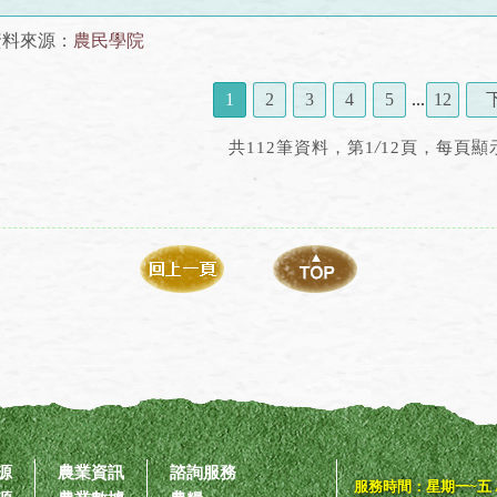
資料來源：
農民學院
1
2
3
4
5
...
12
/
共112筆資料，第1
12頁，每頁顯
源
農業資訊
諮詢服務
服務時間：星期一~五 AM