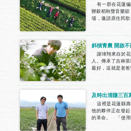
有一群在花蓮偏鄉
辦穀稻秋聲音樂節
場，邀請原住民歌
合依錚依靜熱力開唱
斜槓青農 開啟
謝瑋翔來自於花
人。傳承了吉林茶
最好，這就是老爸
仍時時在思考，該在
及時出清賺三百
這裡是花蓮縣壽
他的夥伴正在發起
的革命。 「使用
己的問題。」盧紀燁