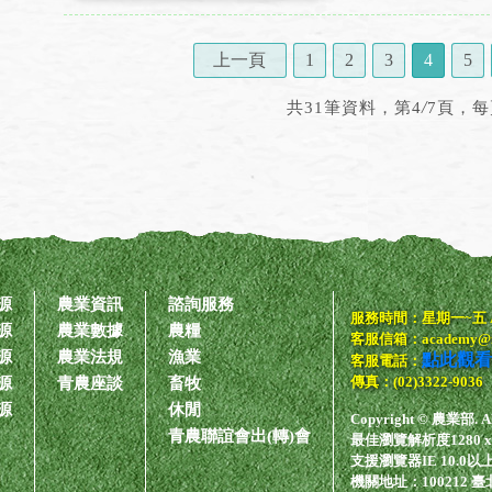
上一頁
1
2
3
4
5
/
共31筆資料，第4
7頁，每
源
農業資訊
諮詢服務
服務時間：星期一~五 AM
源
農業數據
農糧
客服信箱：academy@imi
源
農業法規
漁業
點此觀看
客服電話：
傳真：(02)3322-9036
源
青農座談
畜牧
源
休閒
Copyright © 農業部. All 
青農聯誼會出(轉)會
最佳瀏覽解析度1280 x
支援瀏覽器IE 10.0以上、F
機關地址：100212 