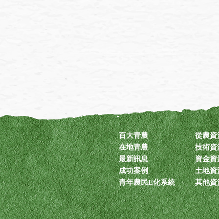
百大青農
從農資
在地青農
技術資
最新訊息
資金資
成功案例
土地資
青年農民E化系統
其他資