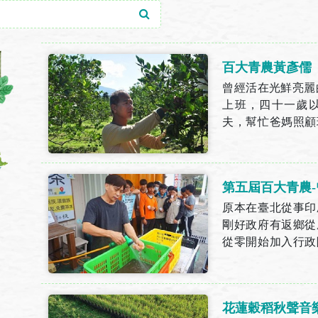
百大青農黃彥儒
曾經活在光鮮亮麗的
上班，四十一歲
夫，幫忙爸媽照顧
道合朋友在光復鄉耕
第五屆百大青農
原本在臺北從事印
剛好政府有返鄉從
從零開始加入行政
農業知識開始學起，
花蓮穀稻秋聲音