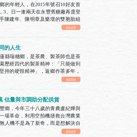
的年輕人，在2015年號召10好友首
，3、日一連兩天在永豐舊糖廠再度登
手陳建年、陳明章及樂壇的雙胞胎組
，以金黃稻浪、...
more
不同的人生
蓮縣瑞穗鄉，是茶農、製茶師也是茶
園歷經四代的製茶精神：「只能做到
堅持的硬頸精神」，返鄉作茶多年，
哪個細節上調整，除延續...
more
萬 估量與市調助分配供貨
豐鄉，今年三十八歲的青農盧紀燁與
一場革命，利用空拍機拯救台灣農業
無人機不是為了新奇，而是想解決自
開宗明義地表示。...
more