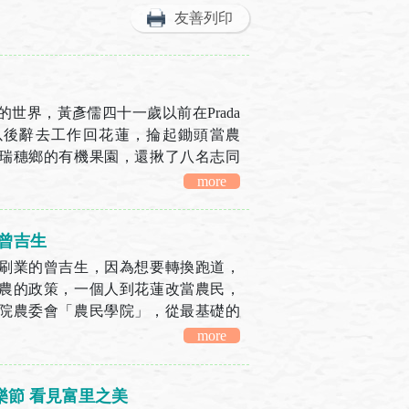
友善列印
世界，黃彥儒四十一歲以前在Prada
以後辭去工作回花蓮，掄起鋤頭當農
瑞穗鄉的有機果園，還揪了八名志同
有機田，栽種玉米、南瓜等...
more
-曾吉生
刷業的曾吉生，因為想要轉換跑道，
農的政策，一個人到花蓮改當農民，
院農委會「農民學院」，從最基礎的
經過一個月的培訓學成後，在花...
more
樂節 看見富里之美