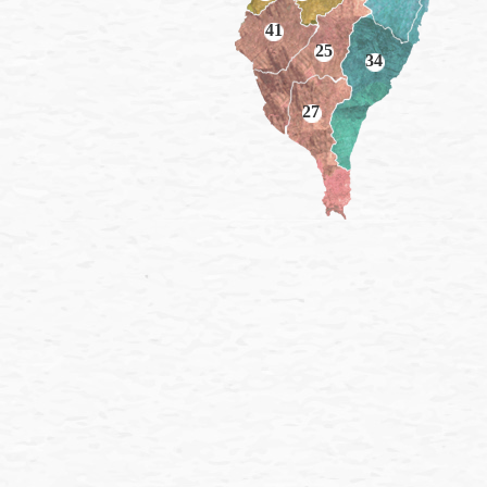
41
25
34
27