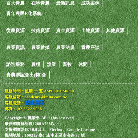
百大青農
在地青農
最新訊息
成功案例
青年農民E化系統
從農資源
技術資源
資金資源
土地資源
其他資源
農業資訊
農業數據
農業法規
青農座談
諮詢服務
農糧
漁業
畜牧
休閒
青農聯誼會出(轉)會
服務時間：星期一~五 AM9:00~PM6:00
客服信箱：academy@imita.com.tw
點此觀看
客服電話：
傳真：(02)3322-9036
Copyright © 農業部. All rights reserved.
最佳瀏覽解析度1280 x768以上，
支援瀏覽器IE 10.0以上、Firefox 、Google Chrome
機關地址：100212 臺北市中正區南海路 37 號