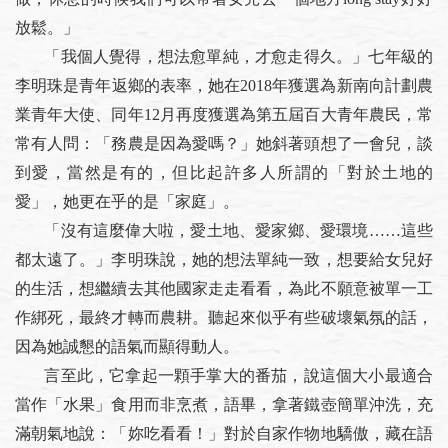
放鬆。」
「我個人覺得，想法愈單純，才愈走得久。」七年級的
李明珠是青年返鄉的表率，她在2018年獲選為新南向計劃農
業青年大使、同年12月再度獲選為第五屆百大青年農民，常
常有人問：「務農是因為愛嗎？」她斜著頭想了一會兒，談
到愛，當然是有的，但比起許多人所謂的「對於土地的
愛」，她更在乎的是「家庭」。
「沒有這麼偉大啦，愛土地、愛家鄉、愛環境……這些
都太遠了。」李明珠說，她的想法單純一致，想要給女兒好
的生活，想繼續去其他國家走走看看，為此不願意被單一工
作綁死，最終才轉而農耕。聽起來似乎有些破壞氣氛的話，
因為她誠懇的語氣而顯得動人。
言至此，它拿起一顆手掌大的番茄，說這個大小最適合
當作「水果」食用而非烹煮，語畢，拿著鐵壺簡單沖洗，充
滿朝氣地說：「妳吃看看！」對於自家作物地驕傲，藏在語