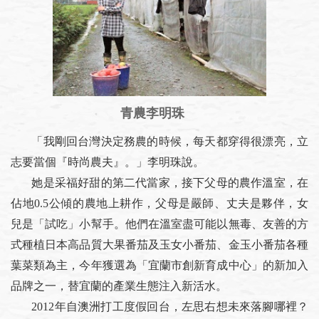
青農李明珠
「我剛回台灣決定務農的時候，每天都穿得很漂亮，立
志要當個『時尚農夫』。」李明珠說。
她是采福好甜的第二代當家，接下父母的農作溫室，在
佔地0.5公傾的農地上耕作，父母是嚴師、丈夫是夥伴，女
兒是「試吃」小幫手。他們在溫室盡可能以無毒、友善的方
式種植日本高品質大果番茄及玉女小番茄、金玉小番茄各種
葉菜類為主，今年獲選為「宜蘭市創新育成中心」的新加入
品牌之一，替宜蘭的產業生態注入新活水。
2012年自澳洲打工度假回台，左思右想未來落腳哪裡？