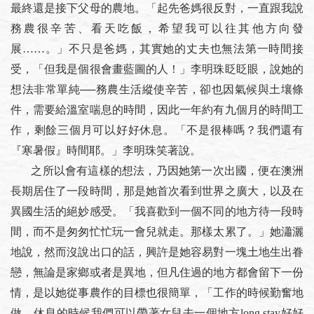
最終還是接下父母的農地。「起先爸媽很反對，一直跟我說
務農很辛苦、看天吃飯，希望我可以往其他方向發
展……。」不只是爸媽，其實她的丈夫也無法第一時間接
受，「但我是個很會畫藍圖的人！」李明珠眨眨眼，說她的
想法非常單純──務農生活縱使辛苦，卻也因氣候與土壤條
件，需要給溫室喘息的時間，因此一年約有九個月的時間工
作，剩餘三個月可以好好休息。「不是很棒嗎？我們還有
『寒暑假』時間耶。」李明珠笑著說。
之所以會有這樣的想法，乃因她第一次出國，便在澳洲
長期居住了一段時間，那是她首次看到世界之廣大，以及在
異國生活的絕妙感受。「我喜歡到一個不同的地方待一段時
間，而不是匆匆忙忙玩一會兒就走。那樣太累了。」她瀟灑
地說，然而沒說出口的話，興許是她容易對一塊土地生出眷
戀，無論是家鄉或者是異地，但凡住過的地方都會留下一份
情，是以她從事農作的目標也很簡單，「工作的時候勤奮地
做，休息的時候我們可以帶著女兒去一個地方long stay好好