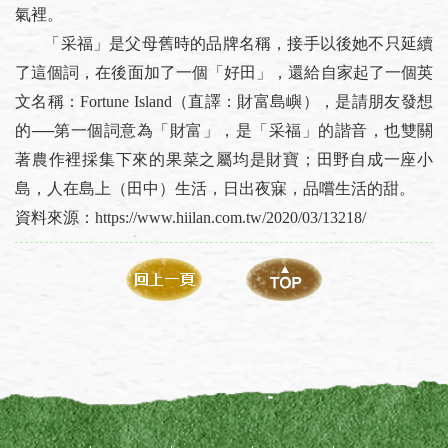
氣裡。
「采福」是父母舊時的品牌名稱，接手以後她不只延續
了這個詞，在後面加了一個「好田」，還給自家起了一個英
文名稱：Fortune Island（直譯：財富島嶼），是請朋友發想
的──第一個詞意為「財富」，是「采福」的諧音，也雙關
著農作裡採集下來的果菜之屬均是財寶；田野自成一座小
島，人在島上（田中）生活，日出夜寐，品嚐生活的甜。
資料來源：https://www.hiilan.com.tw/2020/03/13218/