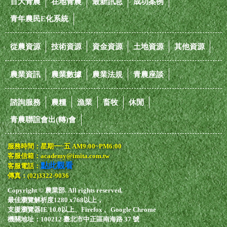
百大青農
在地青農
最新訊息
成功案例
青年農民E化系統
從農資源
技術資源
資金資源
土地資源
其他資源
農業資訊
農業數據
農業法規
青農座談
諮詢服務
農糧
漁業
畜牧
休閒
青農聯誼會出(轉)會
服務時間：星期一~五 AM9:00~PM6:00
客服信箱：academy@imita.com.tw
點此觀看
客服電話：
傳真：(02)3322-9036
Copyright © 農業部. All rights reserved.
最佳瀏覽解析度1280 x768以上，
支援瀏覽器IE 10.0以上、Firefox 、Google Chrome
機關地址：100212 臺北市中正區南海路 37 號