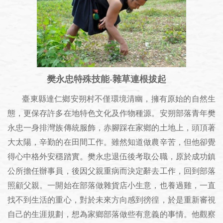
樊永忠特殊技能-雜草連根拔起
臺東縣達仁鄉安朔村不僅環境清幽，擁有原始的自然生
態，更保存許多在地特色文化及作物種源。安朔部落青年樊
永忠一身排灣族傳統服飾，赤腳踩在家鄉的土地上，頭頂著
大太陽，辛勤的在田間工作。雖然知道做農辛苦，但他卻覺
得心中格外安穩踏實。樊永忠退伍後考取公職，原於成功鎮
公所擔任辦事員，後因父親重病而決定辭去工作，回到部落
照顧父親。一開始在部落做雜貨店小生意，也養過雞，一直
找不到生活的重心，對於未來方向感到徬徨，於是重新審視
自己的生涯規劃，想為家鄉部落做些有意義的事情。他觀察