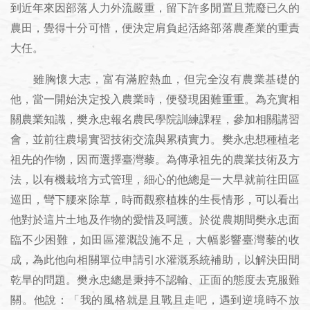
到近年來因部落人力外流嚴重，留下許多閒置且荒廢已久的
農田，覺得十分可惜，便決定肩負起活絡部落農產業的重責
大任。
雖胸懷大志，富有滿腔熱血，但完全沒有農業基礎的
他，當一開始決定投入農業時，便發現困難重重。為充實相
關農業知識，樊永忠報名農民學院訓練課程，參加相關講習
會，並前往農場實習技術交流與累積實力。樊永忠想種植老
祖先的作物，因而選擇臺灣藜。為傳承祖先的農業技術及方
法，以有機栽培方式管理，細心的他總是一大早就前往田區
巡田，彎下腰來除草，時而觀察植株的生長情形，可以看出
他對於這片土地及作物的愛惜及呵護。於從農期間樊永忠面
臨不少困難，如田區灌溉設施不足，大幅影響臺灣藜的收
成，為此他向相關單位申請引水灌溉系統補助，以解決田間
乾旱的問題。樊永忠總是秉持不認輸、正面的態度去克服難
關。他說：「我的風格就是且戰且走吧，遇到逆境時不放