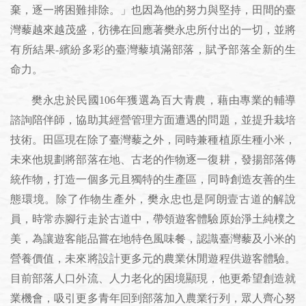
棄，逐一將困難排除。」也因為他的努力與堅持，田間的臺
灣藜越來越茂盛，彷彿在回應著樊永忠所付出的一切，並將
有所結果-繽紛多彩的臺灣藜填滿部落，賦予部落全新的生
命力。
樊永忠於民國106年獲選為百大青農，藉由專業的輔導
諮詢陪伴師，協助其經營管理方面遭遇的問題，並提升栽培
技術。田區現在除了臺灣藜之外，同時兼種植原生種小米，
未來他規劃將部落在地、古老的作物逐一復耕，發揚部落傳
統作物，打造一個多元且獨特的生產區，同時創造友善的生
態環境。除了作物生產外，樊永忠也是阿朗壹古道的解說
員，時常赤腳行走於古道中，帶領遊客體驗原始淨土純樸之
美，為讓遊客能品嘗在地特色風味餐，認識臺灣藜及小米的
營養價值，未來將設計更多元的農業休閒遊程供遊客體驗。
目前部落人口外流、人力老化的困境顯現，他更希望創造就
業機會，吸引更多青年回到部落加入農業行列，眾人齊心努