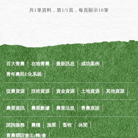
/
共1筆資料，第1
1頁，每頁顯示10筆
百大青農
在地青農
最新訊息
成功案例
青年農民E化系統
從農資源
技術資源
資金資源
土地資源
其他資源
農業資訊
農業數據
農業法規
青農座談
諮詢服務
農糧
漁業
畜牧
休閒
青農聯誼會出(轉)會