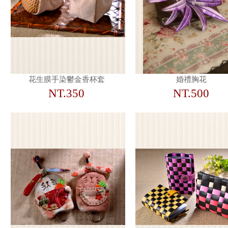
花生膜手染鬱金香杯套
婚禮胸花
NT.350
NT.500