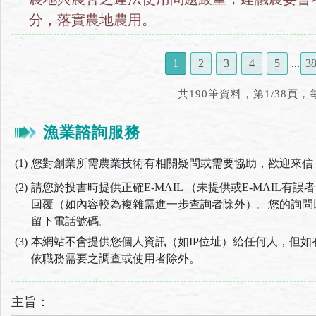
分，落實農地農用。
1
2
3
4
5
...
3
/
共190筆資料，第1
38頁，
漁業諮詢服務
(1)
您對創業所需農業技術有相關疑問或需要協助，歡迎來信
(2)
請您於投書時提供正確E-MAIL （未提供或E-MAIL
回覆（如內容較為複雜需進一步查詢者除外）。您的詢問以
留下電話號碼。
(3)
本網站不會提供您個人資訊（如IP位址）給任何人，但
依職務需要之調查或使用者除外。
主旨：