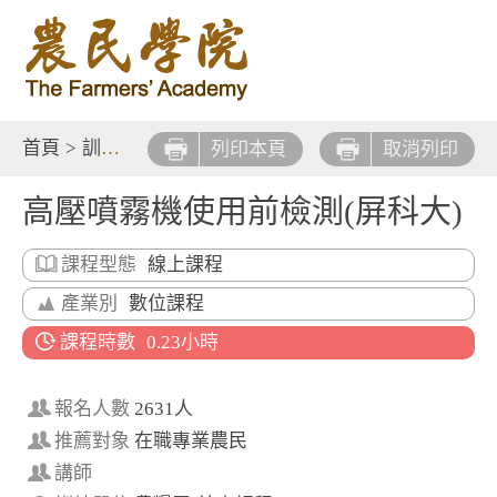
首頁
>
訓練課程
>
線上學習
列印本頁
取消列印
高壓噴霧機使用前檢測(屏科大)
課程型態
線上課程
產業別
數位課程
課程時數
0.23小時
報名人數
2631人
推薦對象
在職專業農民
講師