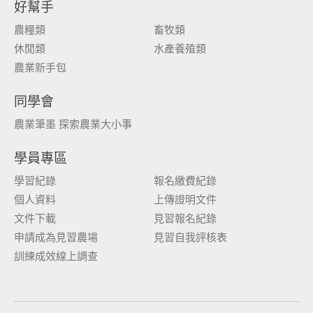
好幫手
農糧類
畜牧類
休閒類
水產養殖類
農業新手包
同學會
農業筆墨 探索農業大小事
學員專區
學習紀錄
報名繳費紀錄
個人資料
上傳證明文件
文件下載
見習報名紀錄
申請成為見習農場
見習自我評核表
訓練成效線上調查