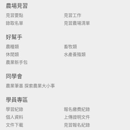
農場見習
見習要點
見習工作
錄取名單
見習農場清單
好幫手
農糧類
畜牧類
休閒類
水產養殖類
農業新手包
同學會
農業筆墨 探索農業大小事
學員專區
學習紀錄
報名繳費紀錄
個人資料
上傳證明文件
文件下載
見習報名紀錄