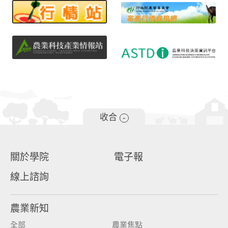
收合
-
關於學院
電子報
線上諮詢
農業新知
全部
農業焦點