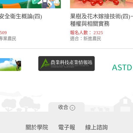
安全衛生概論(四)
果樹及花木嫁接技術(四)
種權與相關實務
509
報名人數： 2325
專業農民
適合：新進農民
收合
-
關於學院
電子報
線上諮詢