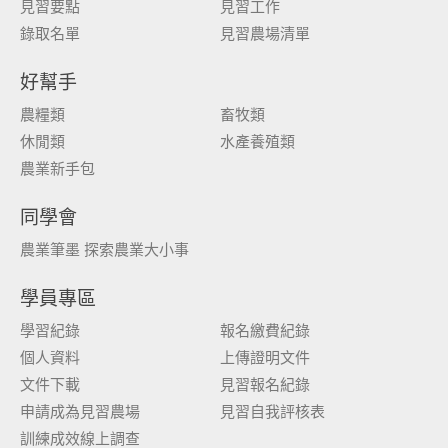
見習要點
見習工作
錄取名單
見習農場清單
好幫手
農糧類
畜牧類
休閒類
水產養殖類
農業新手包
同學會
農業筆墨 探索農業大小事
學員專區
學習紀錄
報名繳費紀錄
個人資料
上傳證明文件
文件下載
見習報名紀錄
申請成為見習農場
見習自我評核表
訓練成效線上調查