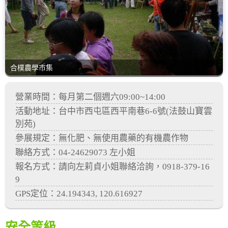
合樸農學市集
營業時間：每月第二個週六09:00~14:00
活動地址：台中市西屯區西平南巷6-6號(法鼓山寶雲
別苑)
參展規定：無化肥、無使用農藥的有機農作物
聯絡方式：04-24629073 左小姐
報名方式：請向左莉貞小姐聯絡洽詢，0918-379-16
9
GPS定位：24.194343, 120.616927
安全等級