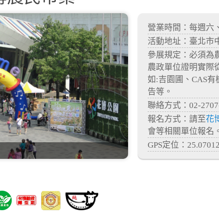
營業時間：每週六、日，
活動地址：臺北市
參展規定：必須為
農政單位證明實際
如:吉園圃、CAS
告等。
聯絡方式：02-2707
報名方式：請至
花
會等相關單位報名
GPS定位：25.070129