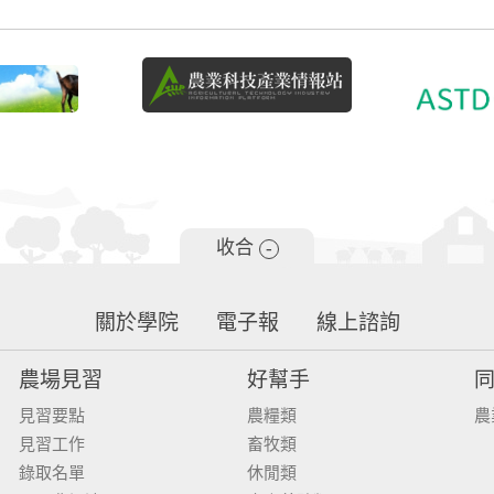
收合
-
關於學院
電子報
線上諮詢
農場見習
好幫手
見習要點
農糧類
農
見習工作
畜牧類
錄取名單
休閒類