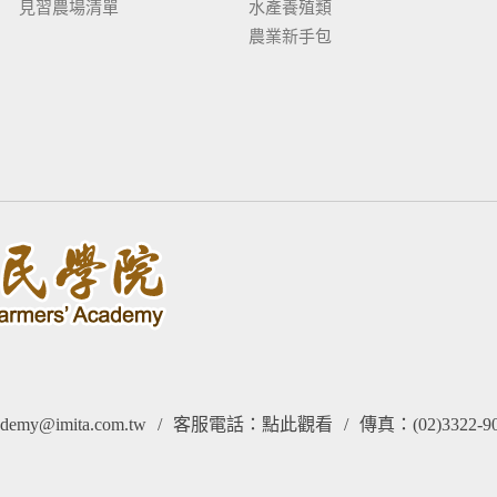
見習農場清單
水產養殖類
農業新手包
my@imita.com.tw
/
客服電話：
點此觀看
/
傳真：(02)3322-9