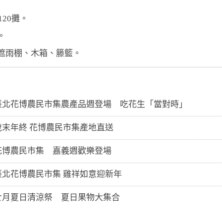
120攤。
。
、遮雨棚、木箱、籐籃。
-06 臺北花博農民市集農產品週登場 吃花生「當對時」
-09 歲末年終 花博農民市集產地直送
-15 花博農民市集 嘉義週歡樂登場
-01 臺北花博農民市集 雞祥如意迎新年
-15 七月夏日清涼祭 夏日果物大集合