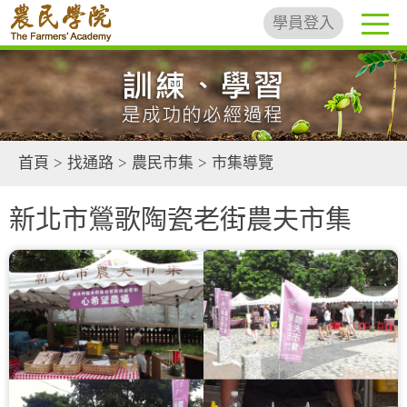
學員登入
首頁
>
找通路
>
農民市集
>
市集導覽
新北市鶯歌陶瓷老街農夫市集