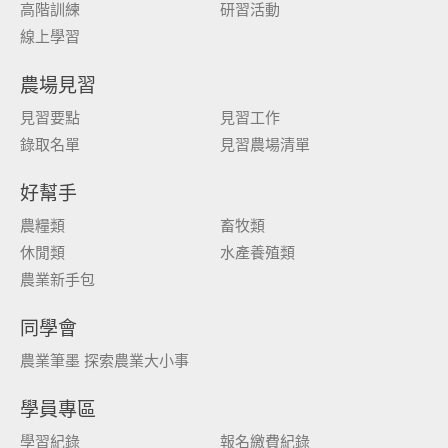
高階訓練
研習活動
線上學習
農場見習
見習要點
見習工作
錄取名單
見習農場清單
好幫手
農糧類
畜牧類
休閒類
水產養殖類
農業新手包
同學會
農業筆墨 探索農業大小事
學員專區
學習紀錄
報名繳費紀錄