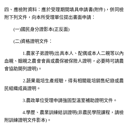
四、應檢附資料：應於受理期間填具申請書(附件)，併同檢
附下列文件，向本所受理單位提出書面申請：
(一)國民身分證影本(正反面)
(二)資格證明文件：
1.農家子弟證明(出具本人、配偶或本人二親等以內
血親、姻親之農會會員或農保被保險人證明，必要時可請農
會協助開列證明)。
2.蔬果栽培生產經驗，得有相關栽培銷售紀錄或農
民組織成員證明。
3.農政單位受理申請強固型溫室補助證明文件。
4.學歷、農業訓練結訓證明(非農民學院課程，請檢
附訓練證明文件影本)。