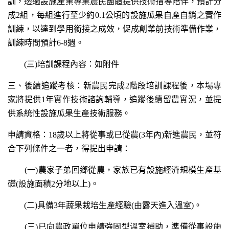
訓，透過設施產業專業農民團體提供技術指導陪伴，預計分
成2組，每組進行至少約0.1公頃的設施瓜果自產自銷之實作
訓練，以達到學用銜接之成效，促成創業前技術準備作業，
訓練時間預計6-8週。
(三)培訓課程內容：如附件
三、後續追蹤考核：新農民完成2階段培訓課程後，本場專
家將提供1年實作技術諮詢輔導，追蹤後續留農實況，並提
供系統性設施瓜果生產技術服務。
申請資格：18歲以上將從事或已從農(3年內)新進農民，並符
合下列條件之一者，得提出申請：
(一)農家子弟回鄉從農，家族已有設施經濟規模生產基
礎(設施面積2分地以上)。
(二)具備3年蔬果栽培生產經驗(由露天進入溫室)。
(三)已向農政單位申請強固型溫室補助，準備從事設施