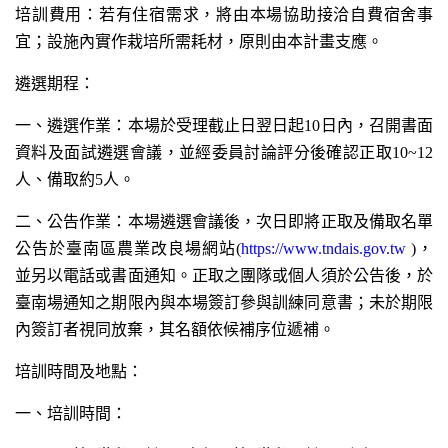
培訓費用：若有住宿需求，將由本場協助接洽自費宿舍事
宜；設施內實作栽培所需耗材，原則由本計畫支應。
遴選期程：
一、遴選作業：本場於受理截止日翌日起10日內，召開書面
資料及面試遴選會議，並經委員討論評分後確認正取10~12
人、備取約5人。
二、公告作業：本場遴選會議後，次日即將正取及備取名單
公告於臺南區農業改良場網站(
https://www.tndais.gov.tw
)，
並另以電話或書面通知。正取之團隊或個人須於公告後，於
臺南場通知之期限內與本場簽訂參與訓練同意書；未於期限
內簽訂者視同放棄，其名額依候補序位遞補。
培訓時間及地點：
一、培訓時間：