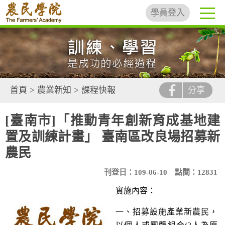
學員登入
首頁
>
農業新知
>
課程快報
分享
[臺南市]「推動青年創新育成基地建
置及訓練計畫」 臺南區改良場招募新
農民
刊登日：109-06-10
點閱：12831
實施內容：
一、招募設施產業新農民，