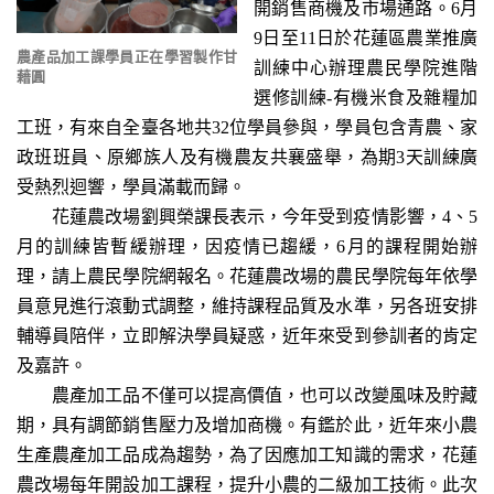
開銷售商機及市場通路。6月
9日至11日於花蓮區農業推廣
農產品加工課學員正在學習製作甘
訓練中心辦理農民學院進階
藉圓
選修訓練-有機米食及雜糧加
工班，有來自全臺各地共32位學員參與，學員包含青農、家
政班班員、原鄉族人及有機農友共襄盛舉，為期3天訓練廣
受熱烈迴響，學員滿載而歸。
花蓮農改場劉興榮課長表示，今年受到疫情影響，4、5
月的訓練皆暫緩辦理，因疫情已趨緩，6月的課程開始辦
理，請上農民學院網報名。花蓮農改場的農民學院每年依學
員意見進行滾動式調整，維持課程品質及水準，另各班安排
輔導員陪伴，立即解決學員疑惑，近年來受到參訓者的肯定
及嘉許。
農產加工品不僅可以提高價值，也可以改變風味及貯藏
期，具有調節銷售壓力及增加商機。有鑑於此，近年來小農
生產農產加工品成為趨勢，為了因應加工知識的需求，花蓮
農改場每年開設加工課程，提升小農的二級加工技術。此次