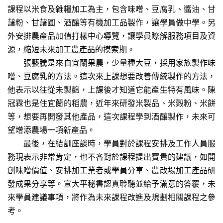
課程以米食及雜糧加工為主，包含味噌、豆腐乳、醬油、甘
藷粉、甘藷圓、酒釀等有機加工品製作，讓學員做中學。另
外安排農產品加值打樣中心導覽，讓學員瞭解服務項目及資
源，縮短未來加工農產品的摸索期。
張藝騰是來自宜蘭果農，少量種大豆，採用家族製作味
噌、豆腐乳的方法。這次來上課想要改善傳統製作的方法，
他表示以往從未製麴，上課後才知道它能產生特有風味。陳
冠霖也是住宜蘭的稻農，近年來研發米製品、米穀粉、米餅
等，想要再開發其他產品，這次課程學到酒釀製作，未來可
望增添農場一項新產品。
最後，在結訓座談時，學員對於課程安排及工作人員服
務現表示非常肯定，也不吝對於課程提出寶貴的建議，如開
創味噌價值、安排加工業者或學員分享、農改場加工產品研
發成果分享等。宣大平秘書認真聆聽並給予滿意的答覆，未
來學員建議事項，將作為未來課程改進及規劃相關課程之參
考。