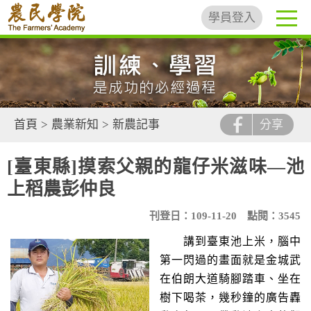
學員登入
首頁
>
農業新知
>
新農記事
分享
[臺東縣]摸索父親的龍仔米滋味—池
上稻農彭仲良
刊登日：109-11-20
點閱：3545
講到臺東池上米，腦中
第一閃過的畫面就是金城武
在伯朗大道騎腳踏車、坐在
樹下喝茶，幾秒鐘的廣告轟