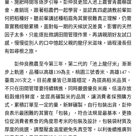
量、施肥時間等逐步引導。彭仲良更加入池上農會青農聯誼
會、產銷班，跟著稻農們一起學習，並認真四處請教前輩如
何把稻種好。聽前輩講述種稻眉角其實很難真正理解，仍需
靠實務經驗累積，面對每一期的天候狀況差異，影響的天然
因子太多，只能逐批微調田間管理作業，再請親朋好友試口
感，慢慢從別人的口中憶起父親的龍仔米滋味，過程漫長但
有如尋根之旅。
彭仲良務農至今第三年，第二代的「池上龍仔米」漸漸
步上軌道，品種以高雄139為主，桃園三號香米、高雄147、
臺南205次之。目前產量皆已漸趨穩定，為提高稻米品質，
不只在田間管理要持續精進，同時嚴選優良米廠，低溫存放
稻穀維持鮮度，並提高碾製米的品質，讓消費者採預購方
式，累積訂單至一定的量，新鮮碾製，自行包裝出貨，彭仲
良表示最困難的其實在「包裝」，符合法規是最基本，更換
位從消費者煮食的角度思考米的包裝及設計，包裝袋材質及
厚度的挑選、調整壓盒溫度避免失真空等，以利後續推廣到