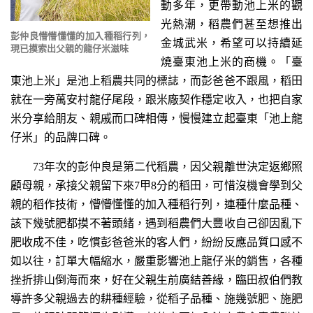
動多年，更帶動池上米的觀
光熱潮，稻農們甚至想推出
彭仲良懵懵懂懂的加入種稻行列，
金城武米，希望可以持續延
現已摸索出父親的龍仔米滋味
燒臺東池上米的商機。「臺
東池上米」是池上稻農共同的標誌，而彭爸爸不跟風，稻田
就在一旁萬安村龍仔尾段，跟米廠契作穩定收入，也把自家
米分享給朋友、親戚而口碑相傳，慢慢建立起臺東「池上龍
仔米」的品牌口碑。
73年次的彭仲良是第二代稻農，因父親離世決定返鄉照
顧母親，承接父親留下來7甲8分的稻田，可惜沒機會學到父
親的稻作技術，懵懵懂懂的加入種稻行列，連種什麼品種、
該下幾號肥都摸不著頭緒，遇到稻農們大豐收自己卻因亂下
肥收成不佳，吃慣彭爸爸米的客人們，紛紛反應品質口感不
如以往，訂單大幅縮水，嚴重影響池上龍仔米的銷售，各種
挫折排山倒海而來，好在父親生前廣結善緣，臨田叔伯們教
導許多父親過去的耕種經驗，從稻子品種、施幾號肥、施肥