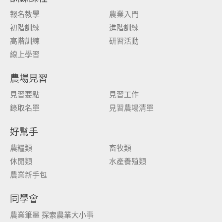
報名教學
農業入門
初階訓練
進階訓練
高階訓練
研習活動
線上學習
農場見習
見習要點
見習工作
錄取名單
見習農場清單
好幫手
農糧類
畜牧類
休閒類
水產養殖類
農業新手包
同學會
農業筆墨 探索農業大小事