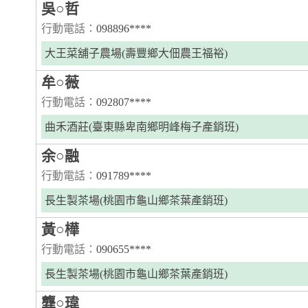
吳○哲
行動電話：
098896****
大王菜舖子農場(壽豐鄉大佃農王福裕)
牟○薇
行動電話：
092807****
曲禾酒莊(臺東縣卑南鄉明峰梅子產銷班)
余○融
行動電話：
091789****
長生製茶場(桃園市龜山鄉茶葉產銷班)
黃○樺
行動電話：
090655****
長生製茶場(桃園市龜山鄉茶葉產銷班)
龔○瑋