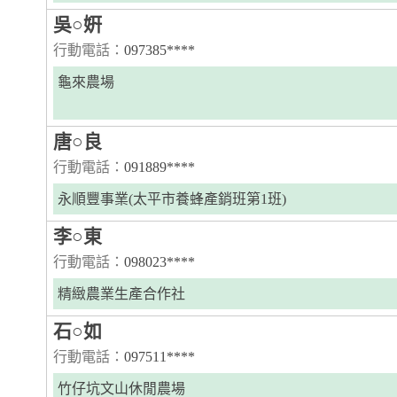
吳○姸
行動電話：
097385****
龜來農場
唐○良
行動電話：
091889****
永順豐事業(太平市養蜂產銷班第1班)
李○東
行動電話：
098023****
精緻農業生產合作社
石○如
行動電話：
097511****
竹仔坑文山休閒農場