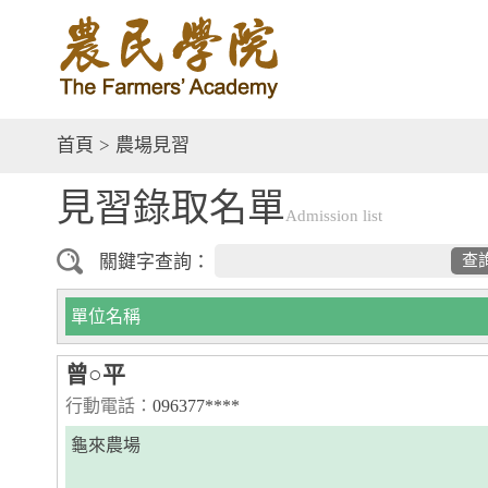
首頁
>
農場見習
見習錄取名單
Admission list
關鍵字查詢：
查
單位名稱
曾○平
行動電話：
096377****
龜來農場