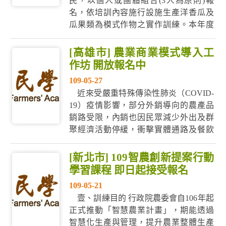
民，以個人或團體組合(3人為原則)報
名，依培訓內容施行設施生產洋香瓜及
瓜果類為模式作物之實作訓練。本年度
預計培訓10~12人，將協助新農民於投入
設施栽培之職前或精進訓練，完成2階段
[高雄市] 農業商業模式導入工
訓練者，將持續1年之創業追蹤評核與輔
作坊 開放報名中
導。 二、培訓措施 (一)第1階段培訓：以
109-05-27
具有地區產業關聯之新...
近來受嚴重特殊傳染性肺炎（COVID-
19）疫情影響，部分外銷導向的農產品
銷路受限，內銷也因民眾減少外出及群
聚經濟活動停緩，衝擊實體通路及餐飲
等相關行業。為此，行政院農業委員會
農業試驗所(以下簡稱農試所)今年度委託
[新北市] 109智農創新提案行動
財團法人中國生產力中心（以下簡稱
學習課程 即日起接受報名
CPC）持續開設「農業商業模式導入工
109-05-21
作坊」，全程將以農業商業模式
壹、訓練目的 行政院農委會自106年起
（Agriculture...
正式推動「智慧農業計畫」，期能透過
智慧化生產與管理，提升農業整體生產