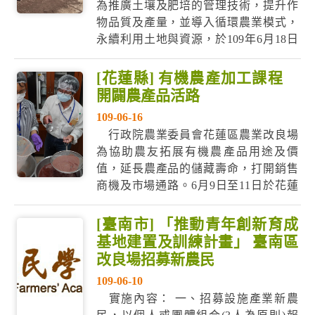
為推廣土壤及肥培的管理技術，提升作
物品質及產量，並導入循環農業模式，
永續利用土地與資源，於109年6月18日
至6月19日在農業推廣訓練中心辦理農民
學院進階選修訓練-土壤與農業資源循環
[花蓮縣] 有機農產加工課程
利用管理實務班，有32位學員完成3天的
開闢農產品活路
專業課程，表示獲益良多。 花蓮農改場
109-06-16
劉興榮課長主持開訓，為學員第一天的
行政院農業委員會花蓮區農業改良場
學習...
為協助農友拓展有機農產品用途及價
值，延長農產品的儲藏壽命，打開銷售
商機及市場通路。6月9日至11日於花蓮
區農業推廣訓練中心辦理農民學院進階
選修訓練-有機米食及雜糧加工班，有來
[臺南市] 「推動青年創新育成
自全臺各地共32位學員參與，學員包含
基地建置及訓練計畫」 臺南區
青農、家政班班員、原鄉族人及有機農
改良場招募新農民
友共襄盛舉，為期3天訓練廣受熱烈迴
109-06-10
響，學員滿載而歸。 ...
實施內容： 一、招募設施產業新農