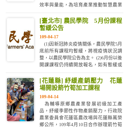
效率與量能，為培育產業推動智慧農業
的核心種子人員，本計畫將舉辦國內行
動標竿學習課程，藉由標竿學習、案例
[臺北市] 農民學院 5月份課程
分享及課程講授與討論，激發參訓學員
暫緩公告
創新思維，共同提出智慧農業創新提
109-04-17
案，並協助產業運用創新提案銜接政府
(1)因新冠肺炎疫情關係，農民學院5月
相關資源補助，如農...
底前所有課程均暫緩，將視疫情狀況調
整，以農民學院公告為主。 (2)6月份以後
開課課程仍持續開放報名，如有暫緩或
停班，將視疫情狀況調整，於農民學院
網公告。
[花蓮縣] 紓緩產銷壓力 花蓮
場開設箭竹筍加工課程
109-04-14
為輔導原鄉農產業發展初級加工產
品，紓緩季節性作物產銷壓力，行政院
農業委員會花蓮區農改場與花蓮縣萬榮
鄉公所，109年4月10日合作辦理箭竹筍