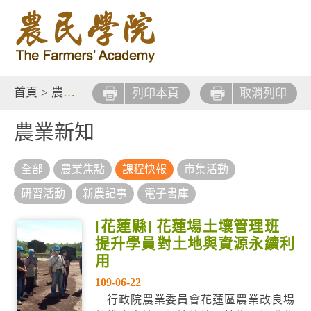
首頁
>
農業新知
列印本頁
取消列印
農業新知
全部
農業焦點
課程快報
市集活動
研習活動
新農記事
電子書庫
[花蓮縣] 花蓮場土壤管理班
提升學員對土地與資源永續利
用
109-06-22
行政院農業委員會花蓮區農業改良場