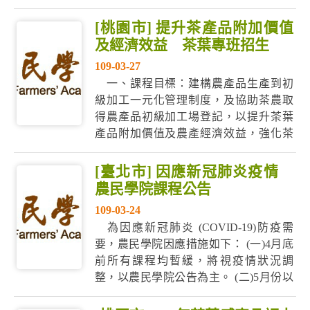
加工班，有來自紅葉部落族人及臨近鄉
鎮有興趣的農友共襄盛舉，協助部落農
[桃園市] 提升茶產品附加價值
產品穩定供應及產銷調節。 花蓮農改場
及經濟效益 茶葉專班招生
杜麗華場長表示，萬榮鄉箭竹筍面積佔
109-03-27
花蓮縣約1/3，是該鄉重要的產業，為因
一、課程目標：建構農產品生產到初
應...
級加工一元化管理制度，及協助茶農取
得農產品初級加工場登記，以提升茶葉
產品附加價值及農產經濟效益，強化茶
農對食品衛生安全與農產管理相關法規
的認知及農產品原物料與加工製程把關
[臺北市] 因應新冠肺炎疫情
能力。 二、課程資訊如下，詳細內容請
農民學院課程公告
參閱公告簡章： （一）上課日期：109年
109-03-24
7月13日（星期一）至109年7月17日...
為因應新冠肺炎 (COVID-19)防疫需
要，農民學院因應措施如下： (一)4月底
前所有課程均暫緩，將視疫情狀況調
整，以農民學院公告為主。 (二)5月份以
後開課課程仍持續開放報名中，如有暫