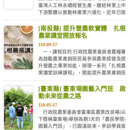
臺灣人工林永續經營生產，鏈結林業上中
下游整體以推動林產業六級化，近年已陸
續推動公私有林林產產銷輔導、林業永續
多元輔導方案等政策，並已建置CAS、
[南投縣] 提升營農軟實體 扎根
TAP驗證標章及台灣林產品生產追溯條碼
農業講堂開放報名
（QRcode）等國產林產品生產驗證與溯源
110-09-17
管理相關制度，以推廣國產木竹材...
一、課程目的 行政院農業委員會農糧署
為鼓勵農業產銷班班員參與農業經營及提
升營農之專業知能，辦理一系列「扎根農
業講堂訓練課程」，期能提升農業產銷班
班員企業化管理思維及經營管理軟實力，
促進產業多元發展。 二、訓練對象 ●扎根
[臺東縣] 臺東場園藝入門班 啟
農業講堂：農業產銷班班員。 ●產銷班經
動未來從農之路
營實務女性專班：農業產銷班女性班員(優
110-05-17
先錄取109-11...
行政院農業委員會臺東區農業改良場(以
下簡稱臺東場)舉辦為期3天的「農民學院-
園藝入門班」，已圓滿結束，參訓學員皆