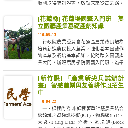
順利取得結訓證書，啟動未來從農之路。
臺東場此次課程內容安排，適合農事初學
者建立園藝產業入門基礎知能，由淺至
[花蓮縣] 花蓮場園藝入門班 奠
深，以漸進教學方式，方便學員有效吸收
立園藝產業基礎產銷知識
新知。此次課程邀請臺東專科學校老師介
110-05-13
紹園藝作物產業概述，以及農業資訊與...
行政院農業委員會花蓮區農業改良場為
培育新進農民投入農業，強化基本園藝作
物產業及栽培基本認知，協助踏入園藝產
業大門，辦理農民學院園藝入門班，為學
員奠立園藝產業基礎產銷知識。 花蓮農改
場林正木助理研究員表示，雖然上課地點
[新竹縣] 「產業新尖兵試辦計
換了，學習內容不打折，同樣秉持專業辦
畫」 智慧農業與友善耕作班招生
學經驗與服務態度，為學員增進農業知識
中
及技術。鼓勵各位學員多與講師請教及與
110-04-22
學...
一、課程內容 本課程著重智慧農業結合
跨領域之資通訊技術(ICT)、物聯網(IoT)、
大數據(Big Data) 分析、區塊鏈(Block