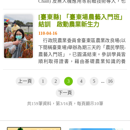
Chain) 及無人機應用等前瞻技術導入，也
藉由輔導農民轉型協助專業技術養成，擴
展就業與創業途徑，提高農產經濟價值並
[臺東縣] 「臺東場農藝入門班」
帶動農業勞動力投入綠能產業及友善農
結訓 啟動農業新生力
業。課程結訓後另安排就業輔導計畫，輔
110-04-16
導...
行政院農業委員會臺東區農業改良場(以
下簡稱臺東場)舉辦為期三天的「農民學院-
農藝入門班」，已圓滿結束。參訓學員皆
順利取得證書，藉由基礎農業知識的養
成，為臺灣農業培育更多從農新生力。 此
次課程以介紹農藝作物為主軸，授課主題
上一頁
1
2
3
4
5
...
16
包括產業概況、農業理論知識、實作技術
及農業資訊管道介紹等，面向多元豐富，
下一頁
相信學員若能學以致用，將可奠定良好...
共159筆資料，第3
/
16頁，每頁顯示10筆