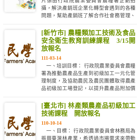
片係由行政院農業委員會農糧署企劃拍
攝，解決產銷班企業化轉型會遇到的各種
問題，幫助產銷班了解合作社會務管理、
財會稅務規劃、財務報表、成本會計以及
如何掌握成本共創利潤，共榮共好。透過
[新竹市] 農糧類加工技術及食品
與專家訪談協助農業產銷班進階擴大經營
安全衛生教育訓練課程 3/15開
規模，提升產業競爭力。 本次活動將以線
放報名
上直播之方式，舉辦共4場次之【影片首
111-03-14
映...
一、培訓目標： 行政院農業委員會農糧
署為推動農產品生產到初級加工一元化管
理制度，及協助農民及農民團體取得農產
品初級加工場登記，以提升農產品附加價
值，111年度依農產品初級加工場管理辦法
指定食品工業發展研究所辦理「農產加工
[臺北市] 林產類農產品初級加工
危害管制及相關法規實務」及「原料保藏
技術課程 開放報名
及初級加工作業實務」課程之加工技術及
110-10-14
食品安全衛生教育訓練(農糧類)，強...
一、目標： 行政院農業委員會林務局為
振興臺灣林產業，希透過市場需求來帶動