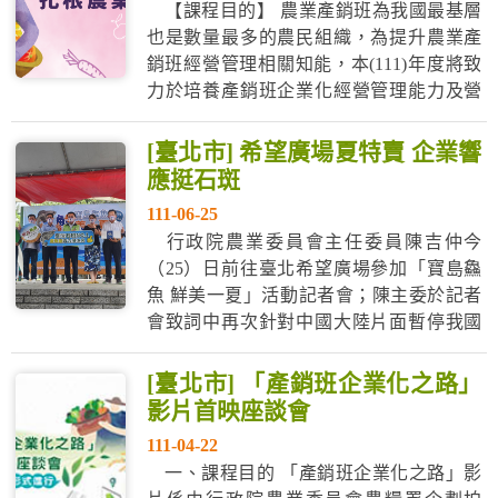
【課程目的】 農業產銷班為我國最基層
也是數量最多的農民組織，為提升農業產
銷班經營管理相關知能，本(111)年度將致
力於培養產銷班企業化經營管理能力及營
農所需相關知能，強化團隊經營實力並注
入專業管理知識，以提升其經營管理軟實
[臺北市] 希望廣場夏特賣 企業響
力。 【訓練對象】 1.農業產銷班班員 2.各
應挺石斑
縣(市) 農業產銷班輔導助理員 ...
111-06-25
行政院農業委員會主任委員陳吉仲今
（25）日前往臺北希望廣場參加「寶島鱻
魚 鮮美一夏」活動記者會；陳主委於記者
會致詞中再次針對中國大陸片面暫停我國
石斑魚輸入案向大眾說明，11場石斑魚案
場檢驗結果，養殖場水、底土完全合格，
[臺北市] 「產銷班企業化之路」
同時已自6月15日啟動內銷、外銷及加工等
影片首映座談會
三項措施，除協助建構內外銷市場，確保
111-04-22
漁民收益，本次事件為轉機，配合養殖振
一、課程目的 「產銷班企業化之路」影
興及...